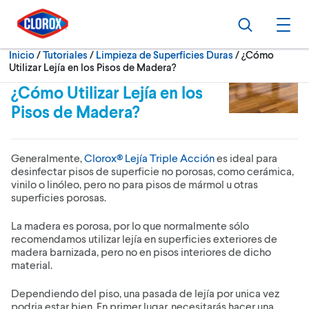
Ir al Menú principal
Ir a Contenido
Ir al Pie de página
Buscar
Abri
Actualmente:
Inicio
/
Tutoriales
Limpieza de Superficies Duras
¿Cómo
Utilizar Lejía en los Pisos de Madera?
¿Cómo Utilizar Lejía en los
Pisos de Madera?
Generalmente,
Clorox® Lejía Triple Acción
es ideal para
desinfectar pisos de superficie no porosas, como cerámica,
vinilo o linóleo, pero no para pisos de mármol u otras
superficies porosas.
La madera es porosa, por lo que normalmente sólo
recomendamos utilizar lejía en superficies exteriores de
madera barnizada, pero no en pisos interiores de dicho
material.
Dependiendo del piso, una pasada de lejía por unica vez
podria estar bien. En primer lugar, necesitarás hacer una