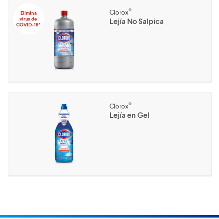
®
Clorox
Elimina
virus de
Lejía No Salpica
COVID-19*
®
Clorox
Lejía en Gel