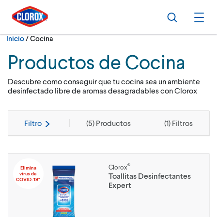
Ir al Menú principal
Ir a Contenido
Ir al Pie de página
Buscar
Abri
Actualmente:
Inicio
/
Cocina
Productos de Cocina
Descubre como conseguir que tu cocina sea un ambiente
desinfectado libre de aromas desagradables con Clorox
Filtro
(
5
) Productos
(
1
) Filtros
®
Clorox
Elimina
virus de
Toallitas Desinfectantes
COVID-19*
Expert