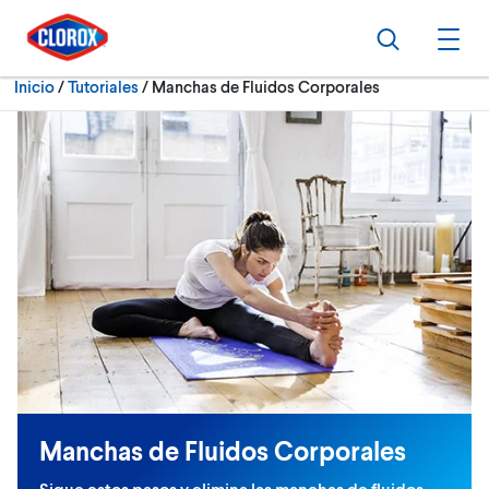
Ir al Menú principal
Ir a Contenido
Ir al Pie de página
Buscar
Abri
Actualmente:
Inicio
/
Tutoriales
Manchas de Fluidos Corporales
Manchas de Fluidos Corporales
Sigue estos pasos y elimina las manchas de fluidos