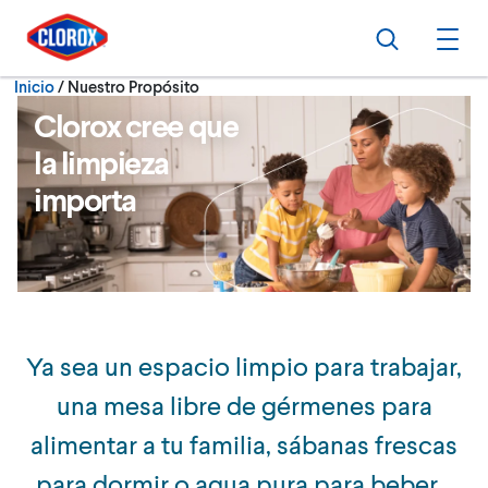
Ir al Menú principal
Ir a Contenido
Ir al Pie de página
Buscar
Abri
Actualmente:
Inicio
/
Nuestro Propósito
Clorox cree que
la limpieza
importa
Ya sea un espacio limpio para trabajar,
una mesa libre de gérmenes para
alimentar a tu familia, sábanas frescas
para dormir o agua pura para beber…