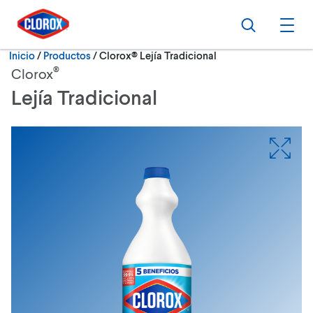
Ir al Menú principal
Ir a Contenido
Ir al Pie de página
Buscar
Abri
Actualmente:
Inicio
/
Productos
Clorox® Lejía Tradicional
®
Clorox
Lejía Tradicional