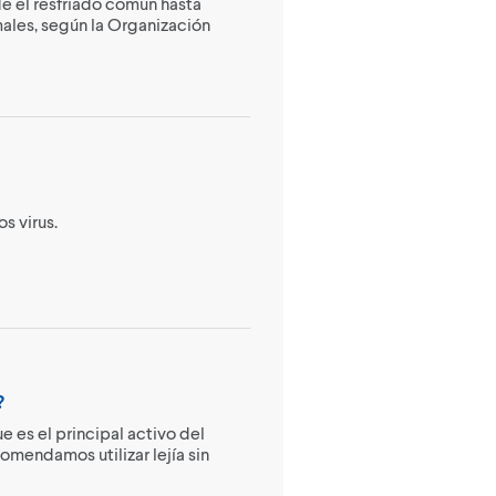
de el resfriado común hasta
les, según la Organización
s virus.
?
que es el principal activo del
omendamos utilizar lejía sin