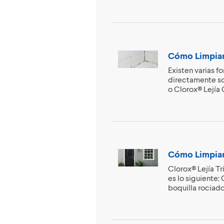
Cómo Limpiar
Existen varias f
directamente sob
o Clorox® Lejía G
Cómo Limpiar
Clorox® Lejía Tr
es lo siguiente:
boquilla rociado