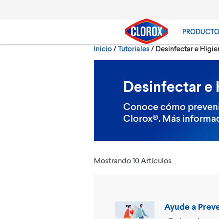
Ir al Menú principal
Ir a Contenido
Ir al Pie de página
PRODUCT
Actualmente:
Inicio
/
Tutoriales
Desinfectar e Higie
Buscar
Desinfectar e 
Conoce cómo prevenir
Clorox®. Más informa
Mostrando 10 Artículos
Ayude a Prev