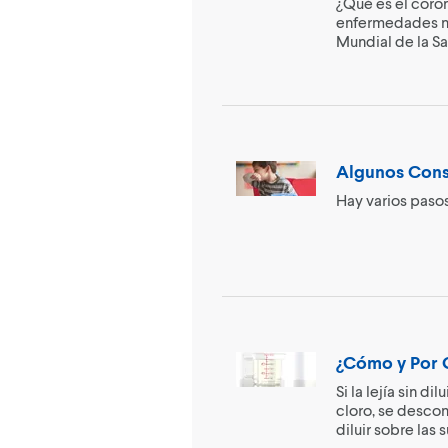
¿Qué es el coron
enfermedades mu
Mundial de la Sa
Algunos Conse
Hay varios pasos
¿Cómo y Por Q
Si la lejía sin d
cloro, se descom
diluir sobre las s