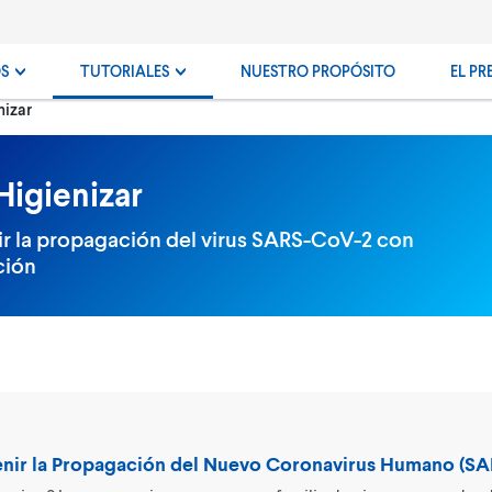
OS
TUTORIALES
NUESTRO PROPÓSITO
EL PR
nizar
Higienizar
 la propagación del virus SARS-CoV-2 con
ción
enir la Propagación del Nuevo Coronavirus Humano (S