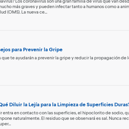
avirus? Los coronavirus son una gran familia de virus que van des
cho más graves y pueden infectar tanto a humanos como a anima
lud (OMS). La nueva ce...
jos para Prevenir la Gripe
 que te ayudarán a prevenir la gripe y reducir la propagación de lo
ué Diluir la Lejía para la Limpieza de Superficies Duras
iluir entra en contacto con las superficies, el hipoclorito de sodio, 
pone naturalmente. El residuo que se observará es sal. Nunca rec
uper...