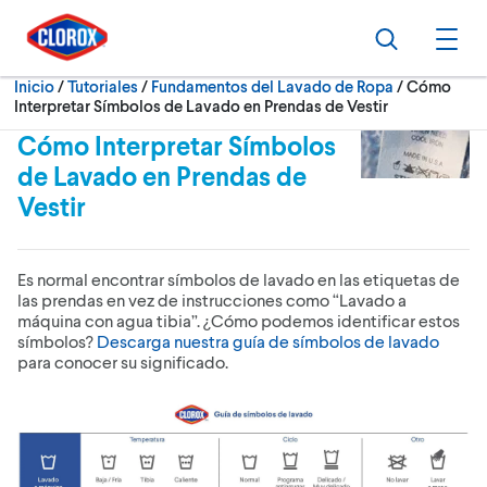
Ir al Menú principal
Ir a Contenido
Ir al Pie de página
Buscar
Abri
Actualment
Inicio
/
Tutoriales
Fundamentos del Lavado de Ropa
Cómo
Interpretar Símbolos de Lavado en Prendas de Vestir
Cómo Interpretar Símbolos
de Lavado en Prendas de
Vestir
Es normal encontrar símbolos de lavado en las etiquetas de
las prendas en vez de instrucciones como “Lavado a
máquina con agua tibia”. ¿Cómo podemos identificar estos
símbolos?
Descarga nuestra guía de símbolos de lavado
para conocer su significado.