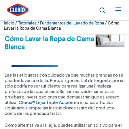
Ir al Menú principal
Ir a Contenido
Ir al Pie de página
Buscar
Abri
Actualment
Inicio
/
Tutoriales
Fundamentos del Lavado de Ropa
Cómo
Lavar la Ropa de Cama Blanca
Cómo Lavar la Ropa de Cama
Blanca
Lee las etiquetas con cuidado ya que muchas prendas no se
pueden lavar con lejía. Pero, en general, el detergente por sí
solo podría no ser suficiente para realizar una limpieza
profunda de la ropa blanca. Se han realizado numerosas
pruebas e investigaciones que demuestran que es seguro
utilizar
Clorox® Lejía Triple Acción
en muchos artículos
siguiendo siempre las instrucciones tanto del producto
como de las prendas a tratar.
Como alternativa a la lejía, puedes utilizar un aditivo para el