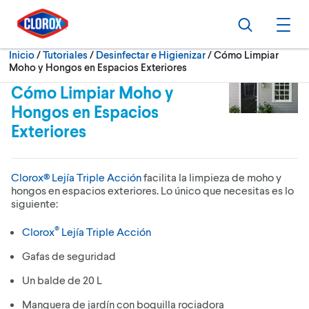
Ir al Menú principal
Ir a Contenido
Ir al Pie de página
Buscar
Abri
Actualmente:
Inicio
/
Tutoriales
Desinfectar e Higienizar
Cómo Limpiar
Moho y Hongos en Espacios Exteriores
Cómo Limpiar Moho y
Hongos en Espacios
Exteriores
Clorox® Lejía Triple Acción
facilita la limpieza de moho y
hongos en espacios exteriores. Lo único que necesitas es lo
siguiente:
®
Clorox
Lejía Triple Acción
Gafas de seguridad
Un balde de 20 L
Manguera de jardín con boquilla rociadora