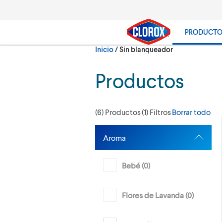
Ir al Menú principal
Ir a Contenido
Ir al Pie de página
PRODUCT
Actualmente:
Inicio
/
Sin blanqueador
Buscar
Productos
(
6
) Productos
(
1
) Filtros
Borrar todo
Aroma
Bebé (
0
)
Flores de Lavanda (
0
)