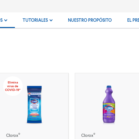
OS
TUTORIALES
NUESTRO PROPÓSITO
EL PR
Elimina
virus de
COVID-19*
®
®
Clorox
Clorox