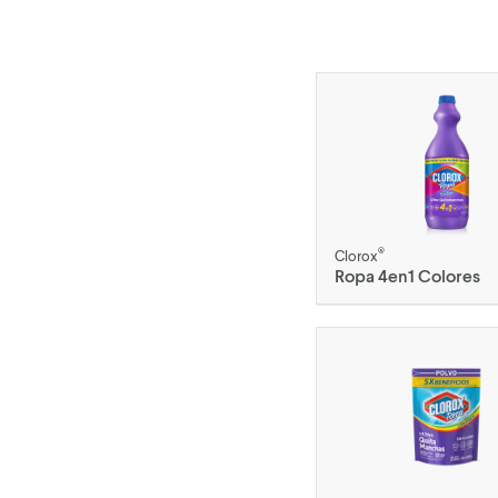
®
Clorox
Ropa 4en1 Colores