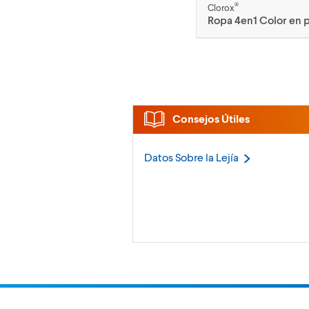
®
Clorox
Ropa 4en1 Color en 
Consejos Útiles
Datos Sobre la
Lejía