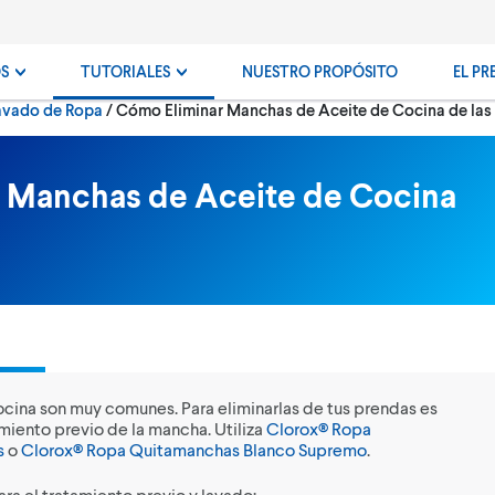
OS
TUTORIALES
NUESTRO PROPÓSITO
EL PR
Actualmente:
avado de Ropa
Cómo Eliminar Manchas de Aceite de Cocina de las
 Manchas de Aceite de Cocina
cina son muy comunes. Para eliminarlas de tus prendas es
amiento previo de la mancha. Utiliza
Clorox® Ropa
s
o
Clorox® Ropa Quitamanchas Blanco Supremo
.
ra el tratamiento previo y lavado: