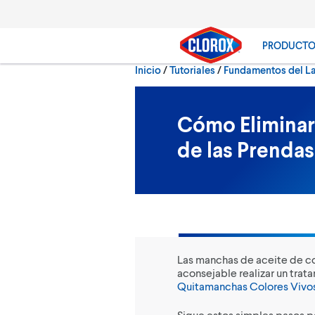
Ir al Menú principal
Ir a Contenido
Ir al Pie de página
PRODUCT
Inicio
/
Tutoriales
Fundamentos del L
Buscar
Cómo Eliminar
de las Prendas
Las manchas de aceite de co
aconsejable realizar un trat
Quitamanchas Colores Vivo
Sigue estos simples pasos pa