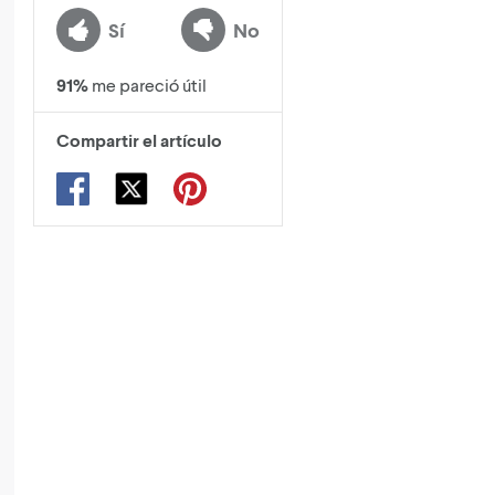
Sí
No
91
%
me pareció útil
Compartir el artículo