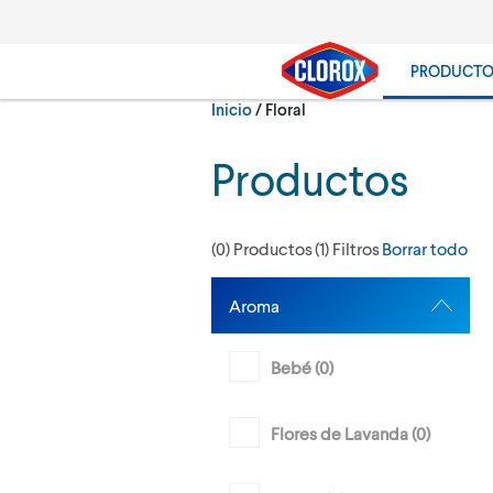
Ir al Menú principal
Ir a Contenido
Ir al Pie de página
PRODUCT
Actualmente:
Inicio
/
Floral
Buscar
Productos
(
0
) Productos
(
1
) Filtros
Borrar todo
Aroma
Bebé (
0
)
Flores de Lavanda (
0
)